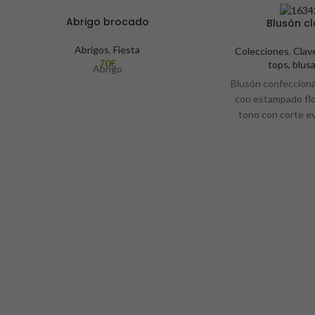
Abrigo brocado
Blusón c
Abrigos
,
Fiesta
Colecciones
,
Clav
70
€
tops, blus
Abrigo
Blusón confeccion
con estampado flor
tono con corte ev