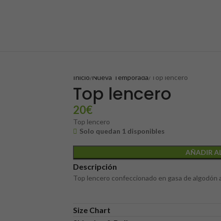
Inicio
Nueva Temporada
Top lencero
Top lencero
20
€
Top lencero
Solo quedan 1 disponibles
AÑADIR A
Descripción
Top lencero confeccionado en gasa de algodón a
Size Chart