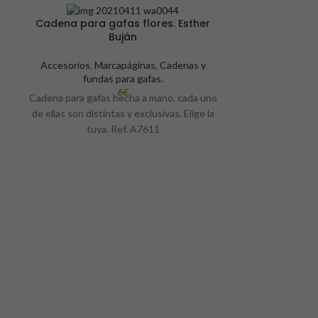
Cadena para gafas flores. Esther
-17%
Buján
Accesorios
,
Marcapáginas, Cadenas y
fundas para gafas.
6
€
o
Cadena para gafas hecha a mano, cada uno
de ellas son distintas y exclusivas. Elige la
tuya. Ref. A7611
Cadena para
Accesorios
,
M
fund
Cadena para gaf
de ellas son dist
tuy