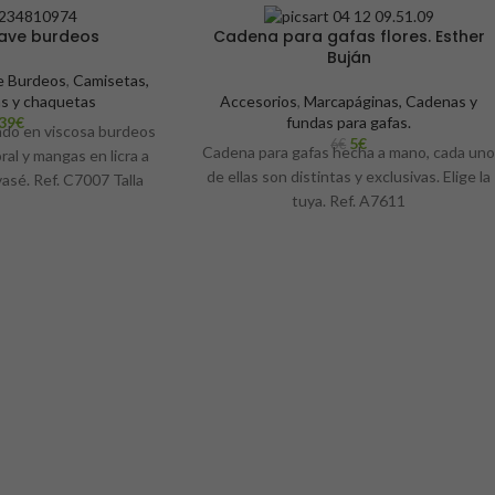
lave burdeos
Cadena para gafas flores. Esther
-17%
Buján
e Burdeos
,
Camisetas,
as y chaquetas
Accesorios
,
Marcapáginas, Cadenas y
39
€
fundas para gafas.
ado en viscosa burdeos
5
€
6
€
Cadena para gafas hecha a mano, cada un
al y mangas en licra a
de ellas son distintas y exclusivas. Elige la
asé. Ref. C7007 Talla
tuya. Ref. A7611
XXL
Necesarias
Estas
cookies no
son
opcionales.
Son
necesarias
para que
funcione la
web.
Estadísticas