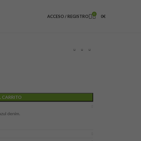
0
ACCESO / REGISTRO
0
€
L CARRITO
zul denim.