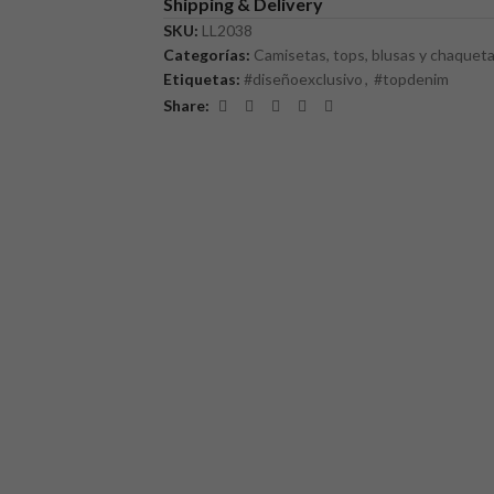
Shipping & Delivery
SKU:
LL2038
Categorías:
Camisetas, tops, blusas y chaquet
Etiquetas:
#diseñoexclusivo
,
#topdenim
Share: