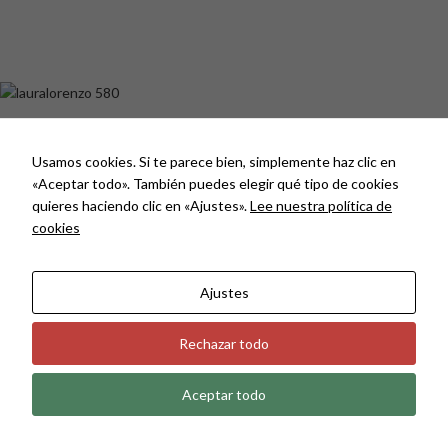
Política de Privacidad
Usamos cookies. Si te parece bien, simplemente haz clic en
Política de Cookies
«Aceptar todo». También puedes elegir qué tipo de cookies
Aviso Legal
quieres haciendo clic en «Ajustes».
Lee nuestra política de
cookies
Como comprar
Métodos de pago
Política de envío y devolucion
Ajustes
Laura Lorenzo
2025.
Rechazar todo
Aceptar todo
0
ienda
Carrito
Mi cuenta