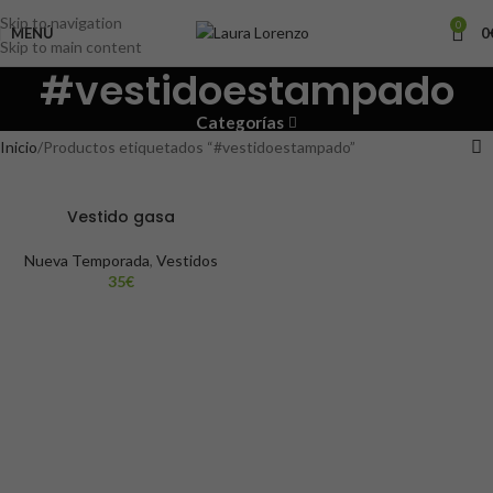
Skip to navigation
0
MENÚ
0
Skip to main content
#vestidoestampado
Categorías
Inicio
Productos etiquetados “#vestidoestampado”
Vestido gasa
Nueva Temporada
,
Vestidos
35
€